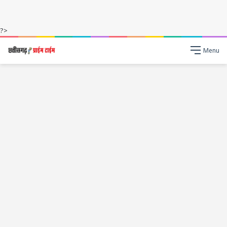
?>
Menu