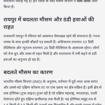
संभावना जताई गई है। इन जिलों के लिए मौसम विभाग ने
येलो अलर्ट
जारी
किया है।
रायपुर में बदलता मौसम और ठंडी हवाओं की
राहत
राजधानी रायपुर में रविवार को आसमान मेघाच्छन्न रहने की संभावना है। गरज-
चमक के साथ हल्की बौछारें पड़ सकती हैं। अधिकतम तापमान 33 डिग्री
सेल्सियस और न्यूनतम तापमान 26 डिग्री सेल्सियस के आसपास रहेगा। लोगों
को तेज धूप और उमस से राहत मिली है और वातावरण में नमी बढ़ने से ठंडी
हवाओं का अनुभव हो रहा है।
बदलते मौसम का कारण
भारतीय मौसम विभाग (IMD) के अनुसार, वर्तमान में पूर्व-मध्य अरब सागर
और उससे सटे दक्षिण कोंकण तट पर एक दबाव का क्षेत्र सक्रिय है। इसी क्षेत्र से
एक द्रोणिका (ट्रफ लाइन) गुजर रही है जो दक्षिण महाराष्ट्र, मराठवाड़ा, उत्तरी
तेलंगाना होते हुए दक्षिण छत्तीसगढ़ तक फैली है। यह द्रोणिका समुद्र तल से
1.5 किमी से 3.5 किमी की ऊंचाई तक विस्तारित है और इसके प्रभाव से प्रदेश