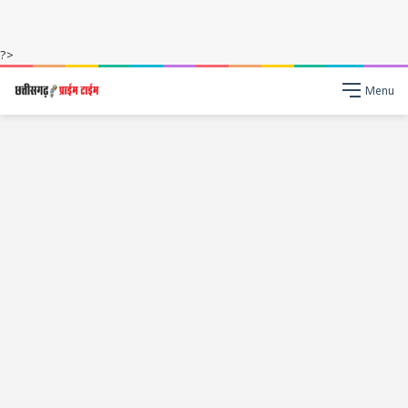
?>
Menu