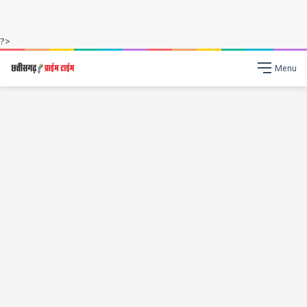
?>
Menu