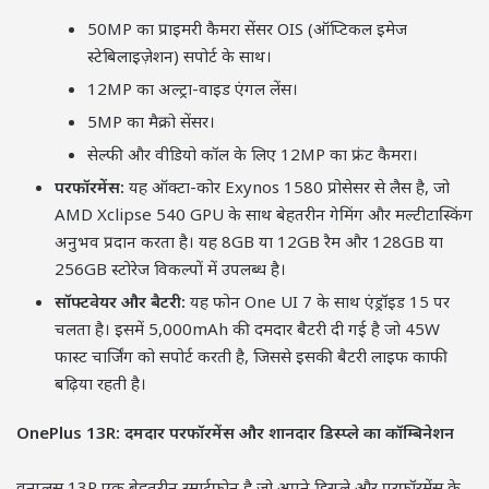
50MP का प्राइमरी कैमरा सेंसर OIS (ऑप्टिकल इमेज
स्टेबिलाइज़ेशन) सपोर्ट के साथ।
12MP का अल्ट्रा-वाइड एंगल लेंस।
5MP का मैक्रो सेंसर।
सेल्फी और वीडियो कॉल के लिए 12MP का फ्रंट कैमरा।
परफॉरमेंस:
यह ऑक्टा-कोर Exynos 1580 प्रोसेसर से लैस है, जो
AMD Xclipse 540 GPU के साथ बेहतरीन गेमिंग और मल्टीटास्किंग
अनुभव प्रदान करता है। यह 8GB या 12GB रैम और 128GB या
256GB स्टोरेज विकल्पों में उपलब्ध है।
सॉफ्टवेयर और बैटरी:
यह फोन One UI 7 के साथ एंड्रॉइड 15 पर
चलता है। इसमें 5,000mAh की दमदार बैटरी दी गई है जो 45W
फास्ट चार्जिंग को सपोर्ट करती है, जिससे इसकी बैटरी लाइफ काफी
बढ़िया रहती है।
OnePlus 13R: दमदार परफॉरमेंस और शानदार डिस्प्ले का कॉम्बिनेशन
वनप्लस 13R एक बेहतरीन स्मार्टफोन है जो अपने डिस्प्ले और परफॉरमेंस के