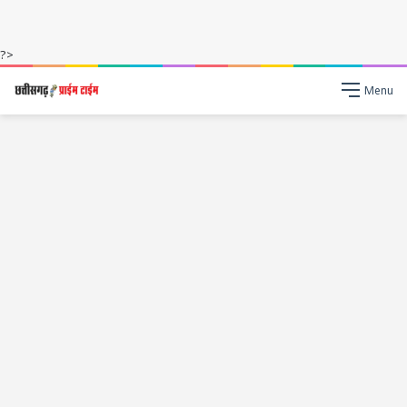
?>
Menu