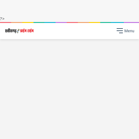
?>
Menu