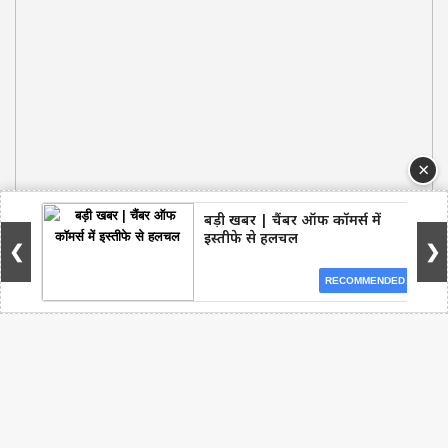
×
बड़ी खबर | चैंबर ऑफ कॉमर्स में
इस्तीफे से हलचल
❮
❯
RECOMMENDED
Facebook
WhatsApp
Telegram