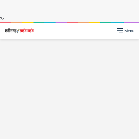
?>
Menu