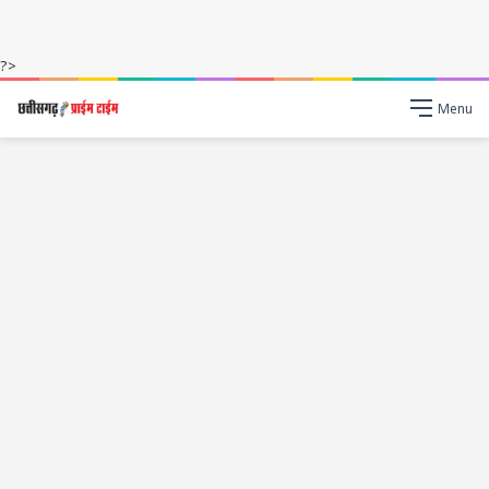
?>
Menu