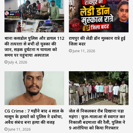
थाना कसडोल पुलिस और डायल 112
रायपुर की लेडी डॉन मुस्कान रात्रे हुई
की तत्परता से बची दो युवकों की
जिला बदर
जान, सड़क दुर्घटना में घायलों को
June 11, 2026
समय पर पहुंचाया अस्पताल
July 4, 2026
CG Crime : 7 महीने बाद 4 साल के
जेल से निकलकर रौब दिखाना पड़ा
मासूम के हत्यारे को पुलिस ने दबोचा,
महंगा : फूल-मालाओं से स्वागत कर
अवैध संबंध बना हत्या की वजह
निकाली बदमाशों की रैली, पुलिस ने
9 आरोपियों को किया गिरफ्तार
June 11, 2026